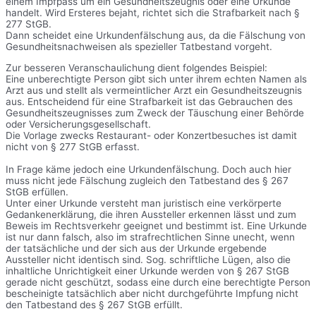
einem Impfpass um ein Gesundheitszeugnis oder eine Urkunde
handelt. Wird Ersteres bejaht, richtet sich die Strafbarkeit nach §
277 StGB.
Dann scheidet eine Urkundenfälschung aus, da die Fälschung von
Gesundheitsnachweisen als spezieller Tatbestand vorgeht.
Zur besseren Veranschaulichung dient folgendes Beispiel:
Eine unberechtigte Person gibt sich unter ihrem echten Namen als
Arzt aus und stellt als vermeintlicher Arzt ein Gesundheitszeugnis
aus. Entscheidend für eine Strafbarkeit ist das Gebrauchen des
Gesundheitszeugnisses zum Zweck der Täuschung einer Behörde
oder Versicherungsgesellschaft.
Die Vorlage zwecks Restaurant- oder Konzertbesuches ist damit
nicht von § 277 StGB erfasst.
In Frage käme jedoch eine Urkundenfälschung. Doch auch hier
muss nicht jede Fälschung zugleich den Tatbestand des § 267
StGB erfüllen.
Unter einer Urkunde versteht man juristisch eine verkörperte
Gedankenerklärung, die ihren Aussteller erkennen lässt und zum
Beweis im Rechtsverkehr geeignet und bestimmt ist. Eine Urkunde
ist nur dann falsch, also im strafrechtlichen Sinne unecht, wenn
der tatsächliche und der sich aus der Urkunde ergebende
Aussteller nicht identisch sind. Sog. schriftliche Lügen, also die
inhaltliche Unrichtigkeit einer Urkunde werden von § 267 StGB
gerade nicht geschützt, sodass eine durch eine berechtigte Person
bescheinigte tatsächlich aber nicht durchgeführte Impfung nicht
den Tatbestand des § 267 StGB erfüllt.